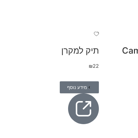
CamelB
תיק למקרן
₪
22
מידע נוסף