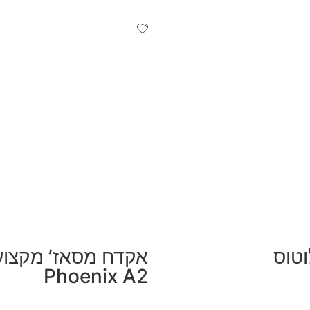
טוס
אקדח מסאז’ מקצוע
Phoenix A2