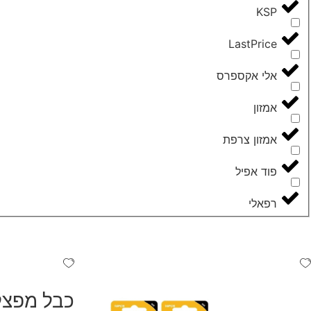
KSP
LastPrice
אלי אקספרס
אמזון
אמזון צרפת
פוד אפיל
רפאלי
כבל מפצל