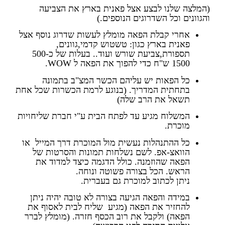
(המלצה שלנו לבצע אצל פאנית בארץ את הצביעה
והגוונים וכל השדרוגים הנוספים.)
אחרי קבלת הפאה מומלץ לעשות שדרוג נוסף אצל
פאנית בארץ כגון: טשטוש קדמי,גוונים,
תספורת,צביעת שורש ועוד.. בעלות של כ500-
1500 ש"ח כדי להפוך את הפאה ל WOW.
כל הפאות יש עליהם הכשר המצ"ב בתמונה
בתחתית המדריך. (בנוגע לרמת הכשרות שכל אחת
תשאל את הרב שלה)
המשלוח מגיע עד לפתח הבית ע"י חברת שליחויות
מוכרת.
כל ההתנהלות נעשית מול המוכרת דרך המייל או
הוואצ-אפ. לשם נשלחות תמונות והסרטות של
הפאה שהוזמנה. כולל הדגמה כיצד למדוד את
הראש. הכל בצורה פשוטה ונוחה.
ניתן לכתוב למוכרת גם בעברית.
במידה והפאה הגיעה בצורה לא טובה יהיה ניתן
להחזיר את הפאה (מגיע שליח לבית לאסוף את
הפאה) ולקבל את רוב הכסף חזרה. (מומלץ לברר