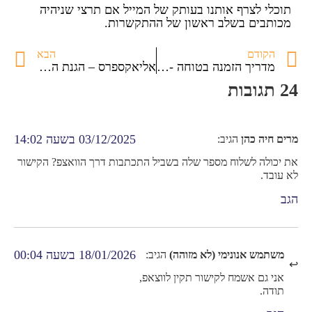
תוכלי לצרף אותנו בעותק של המייל אם תרצי שניהיה
מכותבים בשלב ראשון של ההתקשרות.
הקודם
הבא
מדריך הזמנה בטוחה -תשלום באמצעות PAYPAL
אליאקספרס – הגנת הצרכן הAliExspress
24 תגובות
03/12/2025 בשעה 14:02
מרים חיה כהן
הגיב:
את יכולה לשלוח מספר שלה בשביל התכתבות דרך הוואצפ? הקישור
לא עובד.
הגב
18/01/2026 בשעה 00:04
משתמש אנונימי (לא מזוהה)
הגיב:
אני גם אשמח לקישור תקין לווצאפ,
תודה.