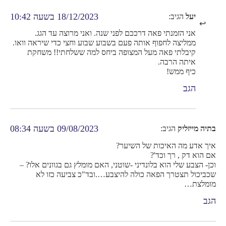
18/12/2023 בשעה 10:42
יעל
הגיב:
אני הזמנתי פאה דרככם לפני שנה. ואני מרוצה עד הגג.
ממליצה לחפוף אותה פעם בשבוע שבוע וחצי כדי שיראה וואו.
קיבלתי פאה מעל המצופה ביחס למה ששלחתי!! משחקת
איתה הרבה.
כיף ממש!
הגב
09/08/2023 בשעה 08:34
בתיה מייזליק
הגיב:
איך אדע מה האיכות של השיער?
אם הוא דק , רך וכד'?
וכן- הצבע שלי הוא בלונדיני -שוטני, האם מומלץ גם בגוונים אלו? –
שכביכול תצטרך הפאה כולה להיצבע….ובד"כ צביעה כזו לא
מומלצת…
הגב