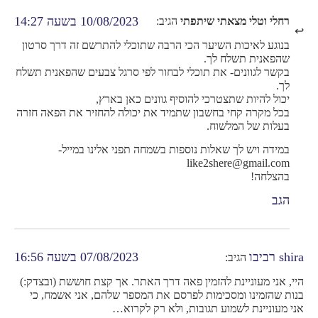
10/08/2023 בשעה 14:27
רחלי וטלי מצאתי שיתפתי
הגיב:
בנוגע לאיכות השיער הכי הרבה שתוכלי להתרשם זה דרך סרטון
שהפאנית תשלח לך.
בקשר לגוונים- את תוכלי לבחור לפי סרגל צבעים שהפאנית תשלח
לך.
יכול להיות שתצטרכי להוסיף גוונים כאן בארץ,
בכל מקרה קחי בחשבון שתמיד את יכולה להחזיר את הפאה חזרה
בעלות של המלשוח.
במידה ויש לך שאלות נוספות בשמחה תפני אלינו במייל-
like2shere@gmail.com
בהצלחה!
הגב
shira רביבו
07/08/2023 בשעה 16:56
הגיב:
היי, אני מעוניינת להזמין פאה דרך האתר. אך קצת חוששת (ובצדק:)
בנות שהזמינו ומסכימות לפרסם את המספר שלהם, אני אשמח, כי
אני מעוניינת לשמוע תגובות, ולא רק לקרוא…