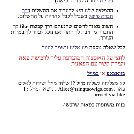
עלויות החזרה לפני הרכישה)
ההמלצה שלנו היא להעביר את התשלום
דרך
חברת פייפל
בשביל לקבל אחריות על התשלום.
חשוב מאוד לרשום שהגעתם דרך קבוצת like
כך
החברה מחויבת לך יותר ואנו נוכל לעזור לך במידת
הצורך.
לכל שאלה נוספת
פנו אלינו ונשמח לעזור
לחצי על האופציה המועדפת עליך
לרכישת פאה
ויצירת קשר עם הפאנית
בוואצאפ
או
במייל
לא מצליחה לשלוח מייל ?! שלחי מייל ישירות לאליס
פאות Alice@tsingtaowigs.com . נושא המייל : I
arrved via like
בנות משתפות בפאות שרכשו-