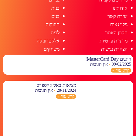
אודותינו
בנות
יצירת קשר
בנים
גילוי נאות
תינוקות
תקנון האתר
לבית
מדיניות פרטיות
אלקטרוניקה
הצהרת נגישות
משחקים
חוגגים MasterCard Day!
09/02/2025
אין תגובות
קרא עוד »
מציאות באליאקספרס
28/11/2024
אין תגובות
קרא עוד »