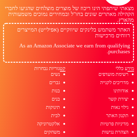
מצאתי שיתפתי הינו ריכוז של מוצרים מוצלחים שהגיעו לחברי
הקהילה מאתרים שונים בחו"ל ובמחירים נמוכים משמעותית
מהארץ.
האתר משתמש בלינקים שיווקיים (אפילייט) המייצרים
רווחים מרכישות
As an Amazon Associate we earn from qualifying
purchases.
מידע כללי
קטגוריות נבחרות
רשימת מועדפים
נשים
מדריכים לקנייה
גברים
אודותינו
בנות
יצירת קשר
בנים
גילוי נאות
תינוקות
תקנון האתר
לבית
מדיניות פרטיות
אלקטרוניקה
הצהרת נגישות
משחקים